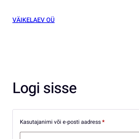
Liigu
sisu
VÄIKELAEV OÜ
juurde
Logi sisse
Nõutud
Kasutajanimi või e-posti aadress
*