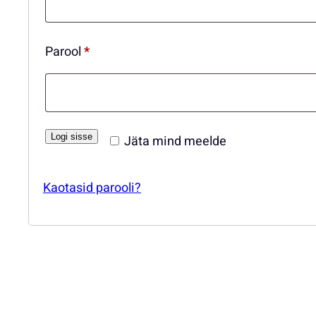
Nõutud
Parool
*
Logi sisse
Jäta mind meelde
Kaotasid parooli?