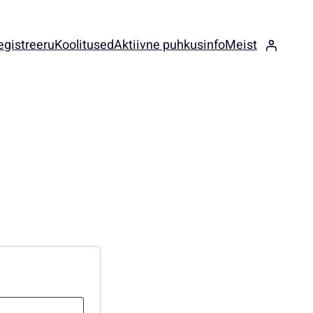
egistreeru
Koolitused
Aktiivne puhkus
info
Meist