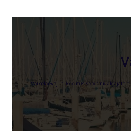
V
Väikelaevajuhi koolitus sobib nii algajatel