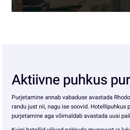
Aktiivne puhkus pur
Purjetamine annab vabaduse avastada Rhodos
randu just nii, nagu ise soovid. Hotellipuhkus 
purjetamine aga võimaldab avastada uusi paik
Kuigi hotellid võivad pakkuda mugavust ja luk