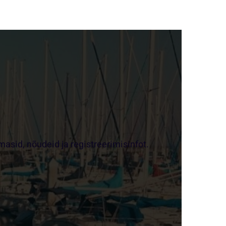
masid, nõudeid ja registreerimisinfot.