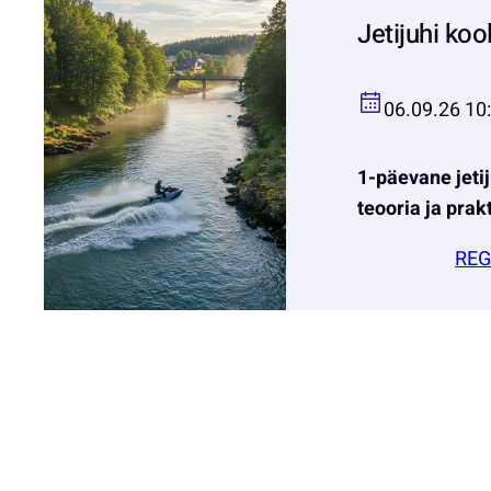
Jetijuhi koo
06.09.26 10
1-päevane jetij
teooria ja prak
REG