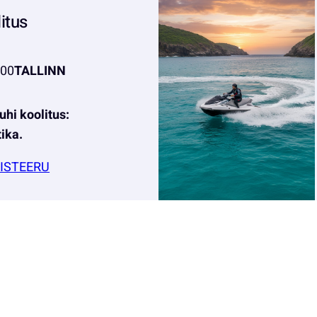
litus
:00
TALLINN
uhi koolitus:
tika.
ISTEERU