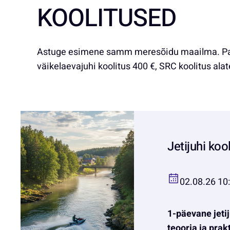
KOOLITUSED
Astuge esimene samm meresõidu maailma. Pakume v
väikelaevajuhi koolitus 400 €, SRC koolitus alat
Jetijuhi koo
02.08.26 10
1-päevane jetij
teooria ja prak