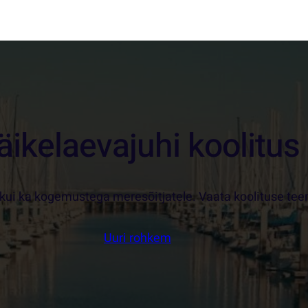
äikelaevajuhi koolitus
e kui ka kogemustega meresõitjatele. Vaata koolituse tee
Uuri rohkem