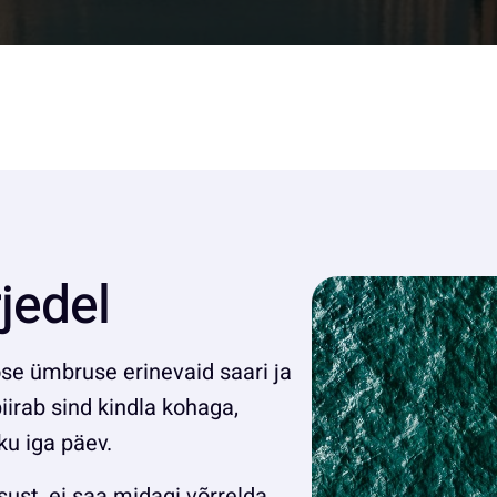
jedel
e ümbruse erinevaid saari ja
piirab sind kindla kohaga,
u iga päev.
sust, ei saa midagi võrrelda