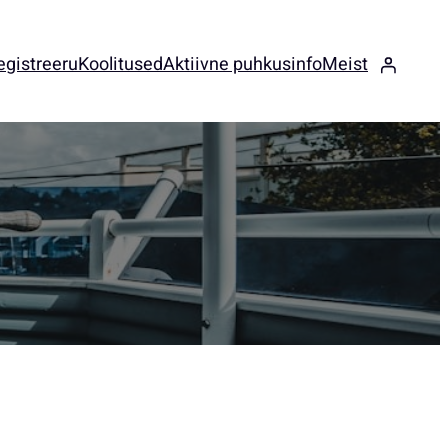
egistreeru
Koolitused
Aktiivne puhkus
info
Meist