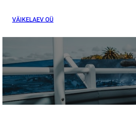
Liigu
sisu
VÄIKELAEV OÜ
juurde