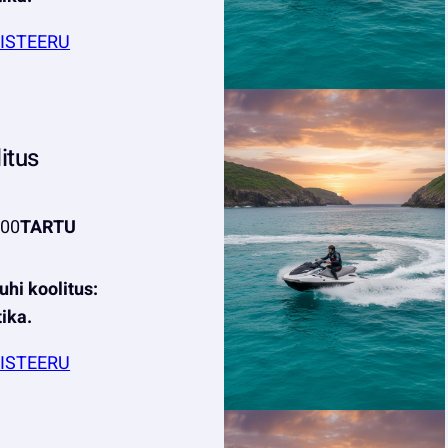
ISTEERU
litus
:00
TARTU
uhi koolitus:
tika.
ISTEERU