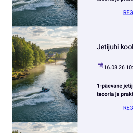
REG
Jetijuhi koo
16.08.26 10
1-päevane jetij
teooria ja prak
REG