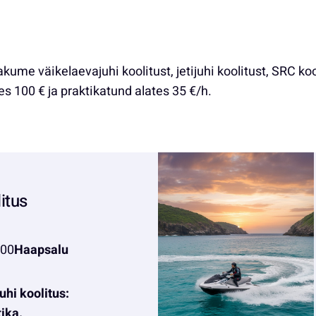
äikelaevajuhi koolitust, jetijuhi koolitust, SRC koolitu
es 100 € ja praktikatund alates 35 €/h.
litus
:00
Haapsalu
uhi koolitus:
tika.